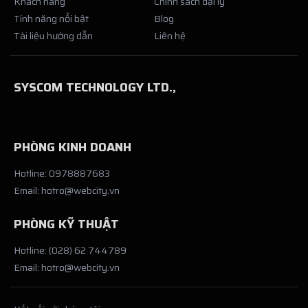
Khách hàng
Chính sách đại lý
Tính năng nổi bật
Blog
Tài liệu hướng dẫn
Liên hệ
SYSCOM TECHNOLOGY LTD.,
PHÒNG KINH DOANH
Hotline: 0978887683
Email: hotro@webcity.vn
PHÒNG KỸ THUẬT
Hotline: (028) 62 744789
Email: hotro@webcity.vn