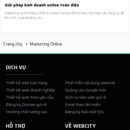
Giải pháp kinh doanh online toàn diện
Salekit.io là hệ thống CRM & Sales Funnel All-In-One, tích hợp các công cụ để
thu hút, nuôi dưỡng, và...
Trang chủ
Marketing Online
DỊCH VỤ
Thiết kế web bán hàng
Phát triển nội dung website
Thiết kế web doanh nghiệp
Quảng cáo Google Ads
Thiết kế web theo yêu cầu
Dịch vụ Seo web giá rẻ
Đăng ký Domain giá rẻ
Email theo tên miền
Hosting chất lượng cao
Đăng ký Bảo mật SSL
HỖ TRỢ
VỀ WEBCITY