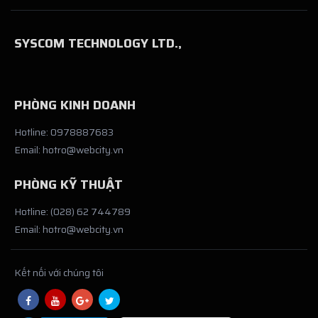
SYSCOM TECHNOLOGY LTD.,
PHÒNG KINH DOANH
Hotline: 0978887683
Email: hotro@webcity.vn
PHÒNG KỸ THUẬT
Hotline: (028) 62 744789
Email: hotro@webcity.vn
Kết nối với chúng tôi