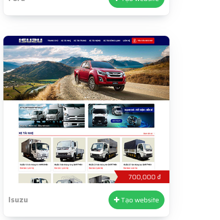
700,000 ₫
Isuzu
Tạo website