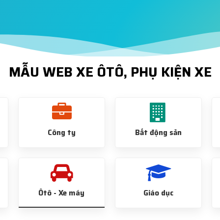
MẪU WEB XE ÔTÔ, PHỤ KIỆN XE
Công ty
Bất động sản
Ôtô - Xe máy
Giáo dục