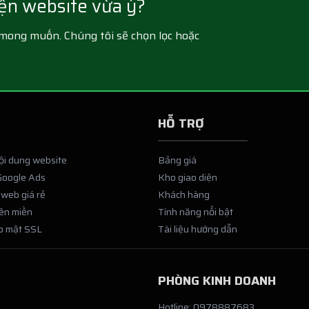
iện website vừa ý?
n mong muốn. Chúng tôi sẽ chọn lọc hoặc
HỖ TRỢ
nội dung website
Bảng giá
Google Ads
Kho giao diện
 web giá rẻ
Khách hàng
tên miền
Tính năng nổi bật
o mật SSL
Tài liệu hướng dẫn
PHÒNG KINH DOANH
Hotline: 0978887683